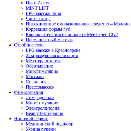
Нити Аптос
MINT LIFT
LPG массаж лица
Чистка лица
Инъекционное омолаживающее средство – Мэлсмо
Коррекция формы губ
Карбокситерапия на аппарате MedExpert CO2
Перманентный макияж
Стройное тело
LPG массаж в Красноярске
Ультразвуковая кавитация
Мезотерапия тела
Обертывание
Миостимуляция
Массажи
Спа-капсула
Прессомассаж
Физиотерапия
Лимфодренаж
Миостимуляция
Электролиполиз
BeautyTek-терапия
Ногтевой сервис
Медицинский педикюр
Уход за руками