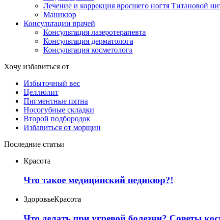
Лечение и коррекция вросшего ногтя Титановой н
Маникюр
Консультации врачей
Консультация лазеротерапевта
Консультация дерматолога
Консультация косметолога
Хочу избавиться от
Избыточный вес
Целлюлит
Пигментные пятна
Носогубные складки
Второй подбородок
Избавиться от морщин
Последние статьи
Красота
Что такое медицинский педикюр?!
Здоровье
Красота
Что делать при угревой болезни? Советы кос