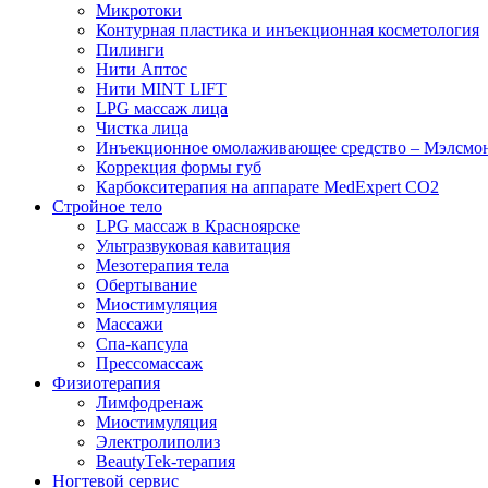
Микротоки
Контурная пластика и инъекционная косметология
Пилинги
Нити Аптос
Нити MINT LIFT
LPG массаж лица
Чистка лица
Инъекционное омолаживающее средство – Мэлсмо
Коррекция формы губ
Карбокситерапия на аппарате MedExpert CO2
Стройное тело
LPG массаж в Красноярске
Ультразвуковая кавитация
Мезотерапия тела
Обертывание
Миостимуляция
Массажи
Спа-капсула
Прессомассаж
Физиотерапия
Лимфодренаж
Миостимуляция
Электролиполиз
BeautyTek-терапия
Ногтевой сервис