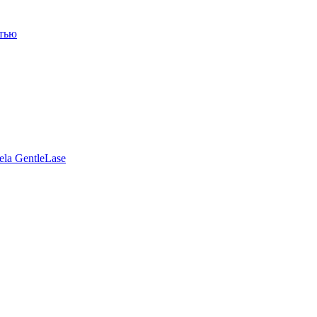
итью
la GentleLase