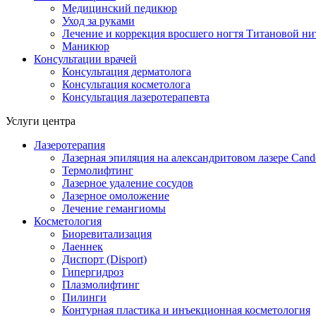
Медицинский педикюр
Уход за руками
Лечение и коррекция вросшего ногтя Титановой н
Маникюр
Консультации врачей
Консультация дерматолога
Консультация косметолога
Консультация лазеротерапевта
Услуги центра
Лазеротерапия
Лазерная эпиляция на александритовом лазере Cande
Термолифтинг
Лазерное удаление сосудов
Лазерное омоложение
Лечение гемангиомы
Косметология
Биоревитализация
Лаеннек
Диспорт (Disport)
Гипергидроз
Плазмолифтинг
Пилинги
Контурная пластика и инъекционная косметология