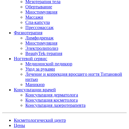
Мезотерапия тела
Обертывание
Миостимуляция
Массажи
Спа-капсула
Прессомассаж
Физиотерапия
Лимфодренаж
Миостимуляция
Электролиполиз
BeautyTek-терапия
Ногтевой сервис
Медицинский педикюр
Уход за руками
Лечение и коррекция вросшего ногтя Титановой
нитью
Маникюр
Консультации врачей
Консультация дерматолога
Консультация косметолога
Консультация лазеротерапевта
Косметологический центр
Цены