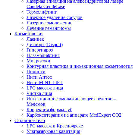
Лазерная эпиляция на александритовом лазере
Candela GentleLase
Термолифтинг
Лазерное удаление сосудов
Лазерное омоложение
Лечение гемангиомы
Косметология
Лаеннек
Диспорт (Disport)
Гипергидроз
Плазмолифтинг
Микротоки
Контурная пластика и инъекционная косметология
Пилинги
Нити Аптос
Нити MINT LIFT
LPG массаж лица
Чистка лица
Инъекционное омолаживающее средство –
Мэлсмон
Коррекция формы губ
Карбокситерапия на аппарате MedExpert CO2
Стройное тело
LPG массаж в Красноярске
Ультразвуковая кавитация