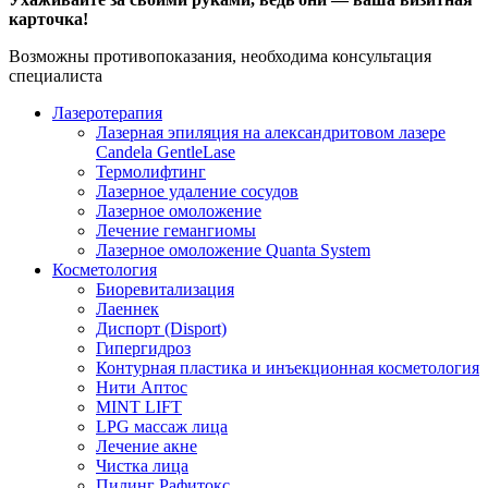
карточка!
Возможны противопоказания, необходима консультация
специалиста
Лазеротерапия
Лазерная эпиляция на александритовом лазере
Candela GentleLase
Термолифтинг
Лазерное удаление сосудов
Лазерное омоложение
Лечение гемангиомы
Лазерное омоложение Quanta System
Косметология
Биоревитализация
Лаеннек
Диспорт (Disport)
Гипергидроз
Контурная пластика и инъекционная косметология
Нити Аптос
MINT LIFT
LPG массаж лица
Лечение акне
Чистка лица
Пилинг Рафитокс