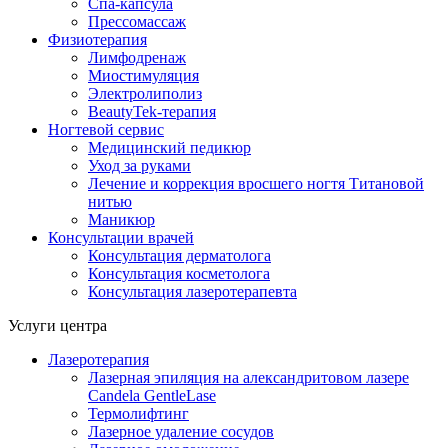
Спа-капсула
Прессомассаж
Физиотерапия
Лимфодренаж
Миостимуляция
Электролиполиз
BeautyTek-терапия
Ногтевой сервис
Медицинский педикюр
Уход за руками
Лечение и коррекция вросшего ногтя Титановой
нитью
Маникюр
Консультации врачей
Консультация дерматолога
Консультация косметолога
Консультация лазеротерапевта
Услуги центра
Лазеротерапия
Лазерная эпиляция на александритовом лазере
Candela GentleLase
Термолифтинг
Лазерное удаление сосудов