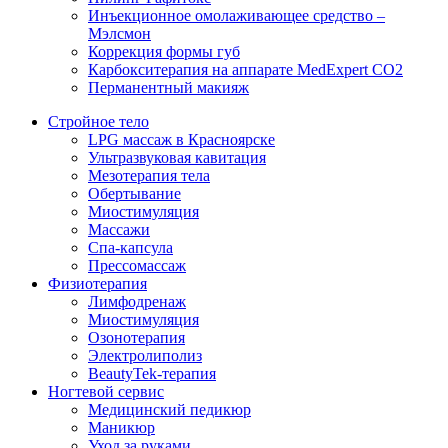
Инъекционное омолаживающее средство –
Мэлсмон
Коррекция формы губ
Карбокситерапия на аппарате MedExpert CO2
Перманентный макияж
Стройное тело
LPG массаж в Красноярске
Ультразвуковая кавитация
Мезотерапия тела
Обертывание
Миостимуляция
Массажи
Спа-капсула
Прессомассаж
Физиотерапия
Лимфодренаж
Миостимуляция
Озонотерапия
Электролиполиз
BeautyTek-терапия
Ногтевой сервис
Медицинский педикюр
Маникюр
Уход за руками