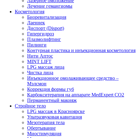
Лазерное омоложение
Лечение гемангиомы
Косметология
Биоревитализация
Лаеннек
Диспорт (Disport)
Гипергидроз
Плазмолифтинг
Пилинги
Контурная пластика и инъекционная косметология
Нити Аптос
MINT LIFT
LPG массаж лица
Чистка лица
Инъекционное омолаживающее средство –
Мэлсмон
Коррекция формы губ
Карбокситерапия на аппарате MedExpert CO2
Перманентный макияж
Стройное тело
LPG массаж в Красноярске
Ультразвуковая кавитация
Мезотерапия тела
Обертывание
Миостимуляция