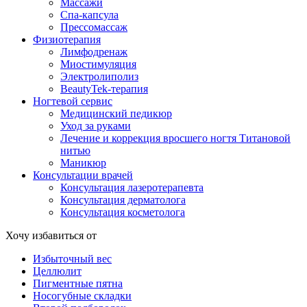
Массажи
Спа-капсула
Прессомассаж
Физиотерапия
Лимфодренаж
Миостимуляция
Электролиполиз
BeautyTek-терапия
Ногтевой сервис
Медицинский педикюр
Уход за руками
Лечение и коррекция вросшего ногтя Титановой
нитью
Маникюр
Консультации врачей
Консультация лазеротерапевта
Консультация дерматолога
Консультация косметолога
Хочу избавиться от
Избыточный вес
Целлюлит
Пигментные пятна
Носогубные складки