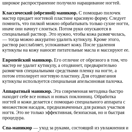
широкое распространение получило наращивание ногтей.
Классический (обрезной) маникюр.
С помощью пилочек
мастер придает ногтевой пластине красивую форму. Следует
помнить, что пилкой можно обрабатывать только сухие ногти,
иначе они начнут слоиться. Потом руки опускаются в
специальный раствор. Это нужно, чтобы кожа размягчилась,
— тогда можно аккуратно удалить кутикулу. Кроме этого,
раствор расслабляет, успокаивает кожу. После удаления
кутикулы на кожу наносят питательные масла и массируют ее.
Европейский маникюр.
Его отличие от обрезного в том, что
мастер не удалит кутикулу, а отодвинет, предварительно
размягчив специальными средствами пленку на ногте, а
потом отполирует ногтевую пластину. Для отодвигания
кутикулы используется специальная апельсиновая палочка.
Аппаратный маникюр.
Эта современная методика быстро
находит себе все новых и новых поклонниц. Обработка
ногтей и кожи делается с помощью специального аппарата с
множеством насадок, предназначенных для разных участков
ногтя. Это не только эффективная, безопасная, но и быстрая
процедура.
Спа-маникюр
— уход за руками, состоящий из увлажнения и