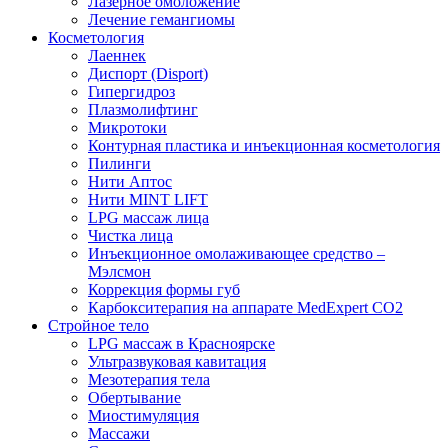
Лазерное омоложение
Лечение гемангиомы
Косметология
Лаеннек
Диспорт (Disport)
Гипергидроз
Плазмолифтинг
Микротоки
Контурная пластика и инъекционная косметология
Пилинги
Нити Аптос
Нити MINT LIFT
LPG массаж лица
Чистка лица
Инъекционное омолаживающее средство –
Мэлсмон
Коррекция формы губ
Карбокситерапия на аппарате MedExpert CO2
Стройное тело
LPG массаж в Красноярске
Ультразвуковая кавитация
Мезотерапия тела
Обертывание
Миостимуляция
Массажи