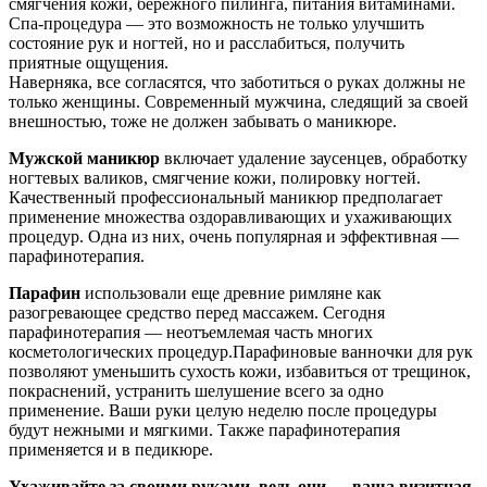
смягчения кожи, бережного пилинга, питания витаминами.
Спа-процедура — это возможность не только улучшить
состояние рук и ногтей, но и расслабиться, получить
приятные ощущения.
Наверняка, все согласятся, что заботиться о руках должны не
только женщины. Современный мужчина, следящий за своей
внешностью, тоже не должен забывать о маникюре.
Мужской маникюр
включает удаление заусенцев, обработку
ногтевых валиков, смягчение кожи, полировку ногтей.
Качественный профессиональный маникюр предполагает
применение множества оздоравливающих и ухаживающих
процедур. Одна из них, очень популярная и эффективная —
парафинотерапия.
Парафин
использовали еще древние римляне как
разогревающее средство перед массажем. Сегодня
парафинотерапия — неотъемлемая часть многих
косметологических процедур.Парафиновые ванночки для рук
позволяют уменьшить сухость кожи, избавиться от трещинок,
покраснений, устранить шелушение всего за одно
применение. Ваши руки целую неделю после процедуры
будут нежными и мягкими. Также парафинотерапия
применяется и в педикюре.
Ухаживайте за своими руками, ведь они — ваша визитная